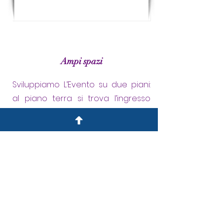
Ampi spazi
Sviluppiamo L’Evento su due piani:
al piano terra si trova l’ingresso
dove verrete accolti con una
brochure riepilogativa con tutti gli
espositori; qui inizia il percorso che
si sviluppa dal piano terra al primo
piano. La struttura è
completamente circondata da
enormi vetrate che danno luce ed
ampiezza.