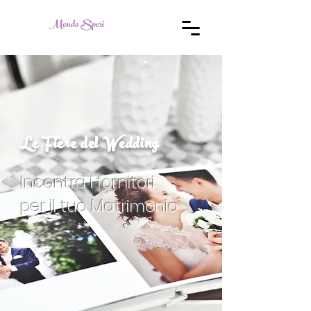
Mondo Sposi
Le Fiere del Wedding
Incontra i fornitori
per il tuo Matrimonio